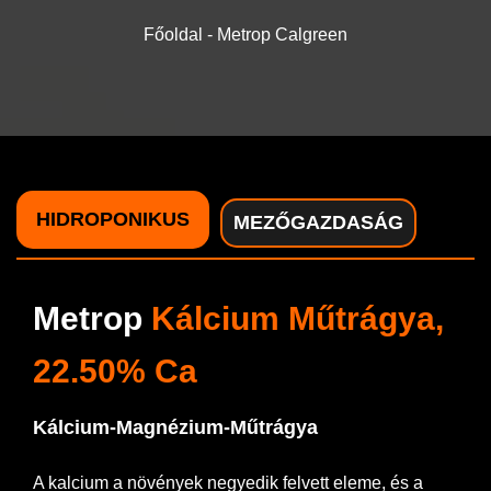
Főoldal
-
Metrop Calgreen
TERMÉKEK
VÁZLATNÖVELÉS
ÜZLETEK
HIDROPONIKUS
MEZŐGAZDASÁG
GYIK
Metrop
Kálcium Műtrágya,
22.50% Ca
Kálcium-Magnézium-Műtrágya
A kalcium a növények negyedik felvett eleme, és a