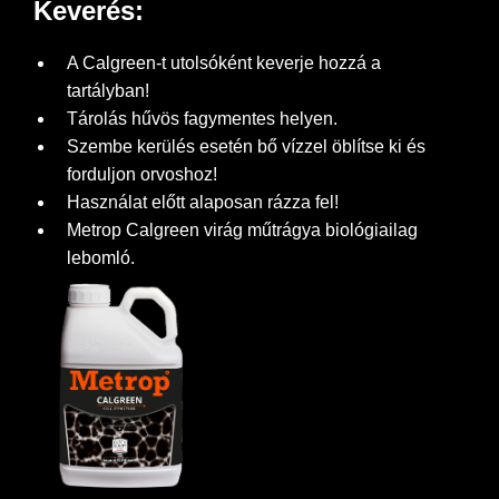
Keverés:
A Calgreen-t utolsóként keverje hozzá a
tartályban!
Tárolás hűvös fagymentes helyen.
Szembe kerülés esetén bő vízzel öblítse ki és
forduljon orvoshoz!
Használat előtt alaposan rázza fel!
Metrop Calgreen virág műtrágya biológiailag
lebomló.