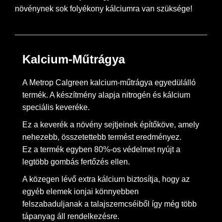
növénynek sok folyékony kálciumra van szüksége!
Kalcium-Műtrágya
A Metrop Calgreen kalcium-műtrágya egyedülálló
termék. A készítmény alapja nitrogén és kálcium
speciális keveréke.
Ez a keverék a növény sejtjeinek építőköve, amely
nehezebb, összetettebb termést eredményez.
Ez a termék egyben 80%-os védelmet nyújt a
legtöbb gombás fertőzés ellen.
A közegen lévő extra kálcium biztosítja, hogy az
egyéb elemek ionjai könnyebben
felszabaduljanak a talajszemcséiből így még több
tápanyag áll rendelkezésre.