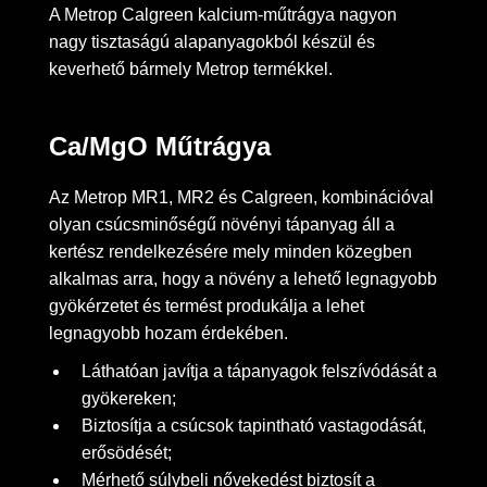
A Metrop Calgreen kalcium-műtrágya nagyon
nagy tisztaságú alapanyagokból készül és
keverhető bármely Metrop termékkel.
Ca/MgO Műtrágya
Az Metrop MR1, MR2 és Calgreen, kombinációval
olyan csúcsminőségű növényi tápanyag áll a
kertész rendelkezésére mely minden közegben
alkalmas arra, hogy a növény a lehető legnagyobb
gyökérzetet és termést produkálja a lehet
legnagyobb hozam érdekében.
Láthatóan javítja a tápanyagok felszívódását a
gyökereken;
Biztosítja a csúcsok tapintható vastagodását,
erősödését;
Mérhető súlybeli nővekedést biztosít a