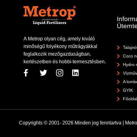
Inform
Ütemte
A Metrop olyan cég, amely kiváló
minőségű folyékony műtrágyákkal
Talajn
foglalkozik mezőgazdaságban,
Coco n
kertészetben és hobbi-termesztésben.
Hydro 
Vízműv
A lomb
GYIK
Főolda
Copyrights © 2001- 2026 Minden jog fenntartva | Metrop 