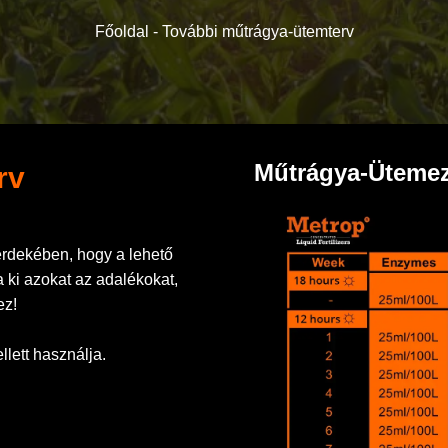
Főoldal -
További műtrágya-ütemterv
Műtrágya-Üteme
rv
érdekében, hogy a lehető
 ki azokat az adalékokat,
ez!
lett használja.