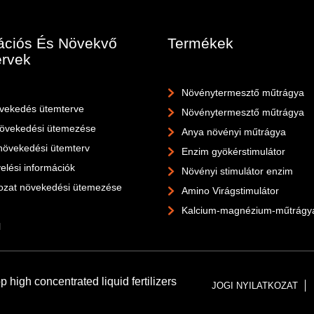
ációs És Növekvő
Termékek
rvek
Növénytermesztő műtrágya
övekedés ütemterve
Növénytermesztő műtrágya
övekedési ütemezése
Anya növényi műtrágya
növekedési ütemterv
Enzim gyökérstimulátor
elési információk
Növényi stimulátor enzim
ozat növekedési ütemezése
Amino Virágstimulátor
Kalcium-magnézium-műtrágy
l
high concentrated liquid fertilizers
JOGI NYILATKOZAT